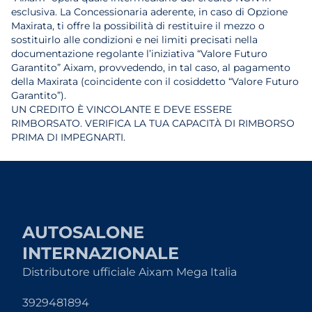
esclusiva. La Concessionaria aderente, in caso di Opzione
Maxirata, ti offre la possibilità di restituire il mezzo o
sostituirlo alle condizioni e nei limiti precisati nella
documentazione regolante l’iniziativa “Valore Futuro
Garantito” Aixam, provvedendo, in tal caso, al pagamento
della Maxirata (coincidente con il cosiddetto “Valore Futuro
Garantito”).
UN CREDITO È VINCOLANTE E DEVE ESSERE
RIMBORSATO. VERIFICA LA TUA CAPACITÀ DI RIMBORSO
PRIMA DI IMPEGNARTI.
AUTOSALONE
INTERNAZIONALE
Distributore ufficiale Aixam Mega Italia
3929481894