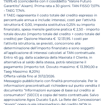
7.699,45 (coincidente con il cosiddetto “Valore Futuro
Garantito” Aixam). Prima rata a 30 giorni. TAN FISSO 7,07%
- TAEG 7,74%.
Il TAEG rappresenta il costo totale del credito espresso in
percentuale annua e include: interessi, costi per l’attività
istruttoria € 0,00, imposta sostitutiva 0,25% su importo
finanziato, spesa mensile gestione pratica € 2,50 - importo
totale dovuto (importo totale del credito + costo totale del
credito) per Opzione Maxirata € 12.131,95. I costi per
l’attività istruttoria, se previsti, concorrono alla
determinazione dell’importo finanziato e sono soggetti
all’applicazione di interessi calcolati al TAN contrattuale.
Entro 45 gg. dalla scadenza della Maxirata il Cliente, in
alternativa al saldo della stessa, potrà rateizzarne il
pagamento (importo tot. Dovuto massimo: € 13.390,00 e
Taeg Massimo: 8,20%)
Offerta valida fino al 31/12/2026.
Messaggio pubblicitario con finalità promozionale. Per le
informazioni precontrattuali richiedere sul punto vendita il
documento “Informazioni europee di base sul credito ai
consumatori” (SECCI) e copia del testo contrattuale. Salvo
approvazione Agos Ducato S.p.A. La Rete dei Concessionari
“Aixam” opera quale intermediario del credito NON in